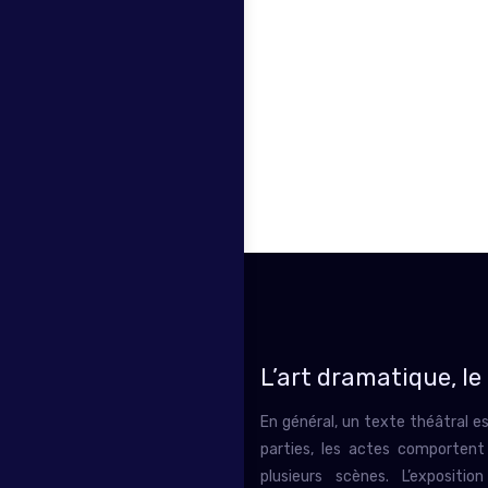
L’art dramatique, le
En général, un texte théâtral es
parties, les actes comporten
plusieurs scènes. L’expositi