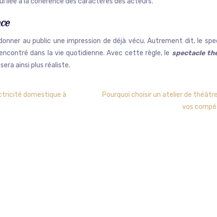
ui liée à la cohérence des caractères des acteurs.
nce
donner au public une impression de déjà vécu. Autrement dit, le spe
rencontré dans la vie quotidienne. Avec cette règle, le
spectacle th
 sera ainsi plus réaliste.
ectricité domestique à
Pourquoi choisir un atelier de théâtre
vos compé