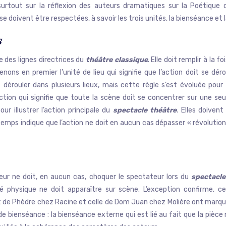
rtout sur la réflexion des auteurs dramatiques sur la Poétique d
se doivent être respectées, à savoir les trois unités, la bienséance et
s
ne des lignes directrices du
théâtre classique
. Elle doit remplir à la foi
enons en premier l’unité de lieu qui signifie que l’action doit se déro
 dérouler dans plusieurs lieux, mais cette règle s’est évoluée pour
d’action qui signifie que toute la scène doit se concentrer sur une se
ur illustrer l’action principale du
spectacle théâtre
. Elles doiven
 temps indique que l’action ne doit en aucun cas dépasser « révolution 
teur ne doit, en aucun cas, choquer le spectateur lors du
spectacle
é physique ne doit apparaître sur scène. L’exception confirme, ce
de Phèdre chez Racine et celle de Dom Juan chez Molière ont marqué
 de bienséance : la bienséance externe qui est lié au fait que la pièce